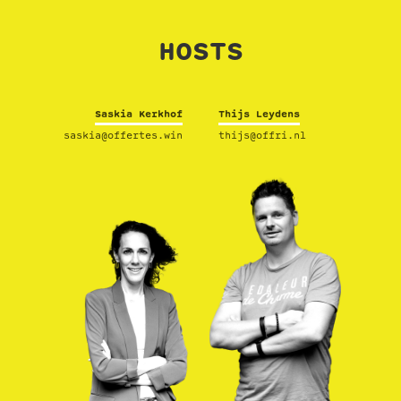
HOSTS
Saskia Kerkhof
Thijs Leydens
saskia@offertes.win
thijs@offri.nl