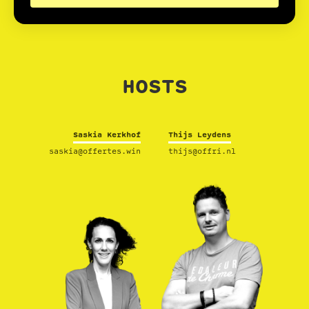
HOSTS
Saskia Kerkhof
Thijs Leydens
saskia@offertes.win
thijs@offri.nl