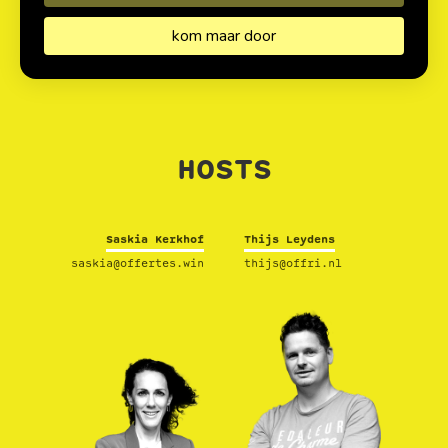
HOSTS
Saskia Kerkhof
Thijs Leydens
saskia@offertes.win
thijs@offri.nl